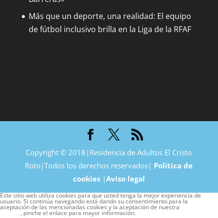
Más que un deporte, una realidad: El equipo
de fútbol inclusivo brilla en la Liga de la RFAF
Copyright © 2018|Residencia de Adultos El Cristo
Roto|Todos los derechos reservados|
Política de
cookies
|
Aviso legal
Este sitio web utiliza cookies para que usted tenga la mejor experiencia de
usuario. Si continúa navegando está dando su consentimiento para la
aceptación de las mencionadas cookies y la aceptación de nuestra
política de
cookies
, pinche el enlace para mayor información.
plugin cookies