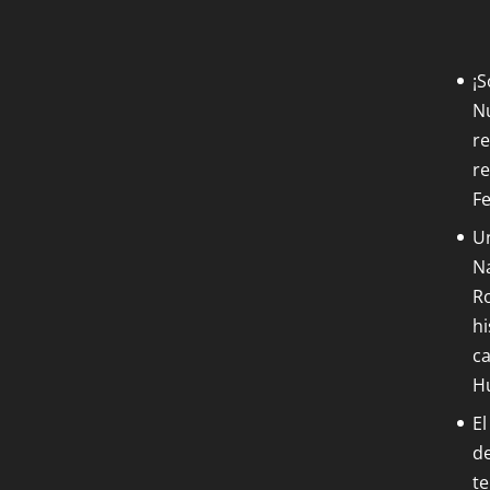
¡
Nu
re
re
F
Un
Na
Ro
hi
ca
H
El
de
t