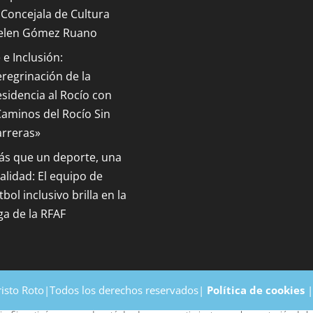
 Concejala de Cultura
elen Gómez Ruano
 e Inclusión:
regrinación de la
sidencia al Rocío con
aminos del Rocío Sin
arreras»
ás que un deporte, una
alidad: El equipo de
tbol inclusivo brilla en la
ga de la RFAF
risto Roto|Todos los derechos reservados|
Política de cookies