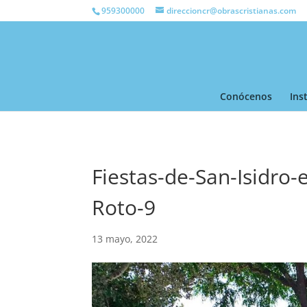
959300000
direccioncr@obrascristianas.com
Conócenos
Ins
Fiestas-de-San-Isidro-
Roto-9
13 mayo, 2022