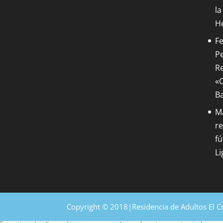
la
H
Fe
Pe
Re
«C
B
M
re
fú
Li
Copyright © 2018|Residencia de Adultos El C