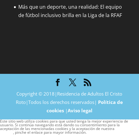
Más que un deporte, una realidad: El equipo
de fútbol inclusivo brilla en la Liga de la RFAF
Copyright © 2018|Residencia de Adultos El Cristo
Roto|Todos los derechos reservados|
Política de
cookies
|
Aviso legal
Este sitio web utiliza cookies para que usted tenga la mejor experiencia de
usuario. Si continúa navegando está dando su consentimiento para la
aceptación de las mencionadas cookies y la aceptación de nuestra
política de
cookies
, pinche el enlace para mayor información.
plugin cookies
ACEPTAR