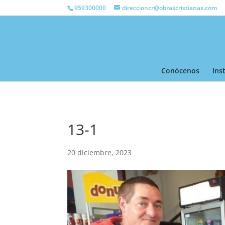
959300000
direccioncr@obrascristianas.com
Conócenos
Ins
13-1
20 diciembre, 2023