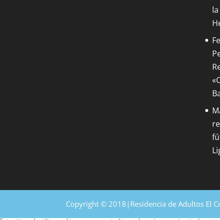
la
H
Fe
Pe
Re
«C
B
M
re
fú
Li
Copyright © 2018|Residencia de Adultos El C