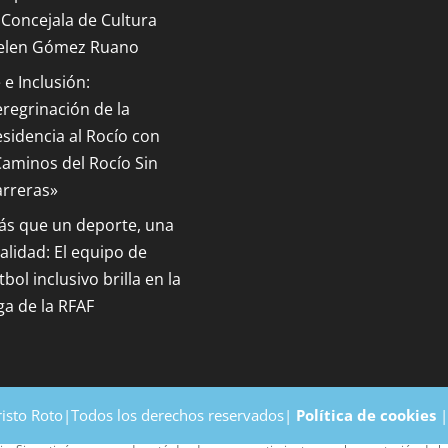
 Concejala de Cultura
elen Gómez Ruano
 e Inclusión:
regrinación de la
sidencia al Rocío con
aminos del Rocío Sin
arreras»
ás que un deporte, una
alidad: El equipo de
tbol inclusivo brilla en la
ga de la RFAF
risto Roto|Todos los derechos reservados|
Política de cookies