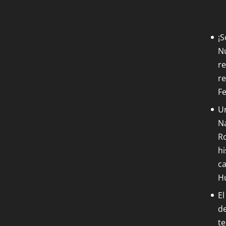
¡
Nu
re
re
F
Un
Na
Ro
hi
ca
H
El
de
t