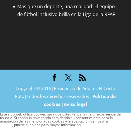
Más que un deporte, una realidad: El equipo
de fútbol inclusivo brilla en la Liga de la RFAF
Copyright © 2018|Residencia de Adultos El Cristo
Roto|Todos los derechos reservados|
Política de
cookies
|
Aviso legal
Este sitio web utiliza cookies para que usted tenga la mejor experiencia de
usuario. Si continúa navegando está dando su consentimiento para la
aceptación de las mencionadas cookies y la aceptación de nuestra
política de
cookies
, pinche el enlace para mayor información.
plugin cookies
ACEPTAR