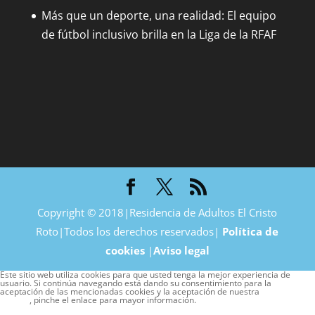
Más que un deporte, una realidad: El equipo
de fútbol inclusivo brilla en la Liga de la RFAF
Copyright © 2018|Residencia de Adultos El Cristo
Roto|Todos los derechos reservados|
Política de
cookies
|
Aviso legal
Este sitio web utiliza cookies para que usted tenga la mejor experiencia de
usuario. Si continúa navegando está dando su consentimiento para la
aceptación de las mencionadas cookies y la aceptación de nuestra
política de
cookies
, pinche el enlace para mayor información.
plugin cookies
ACEPTAR