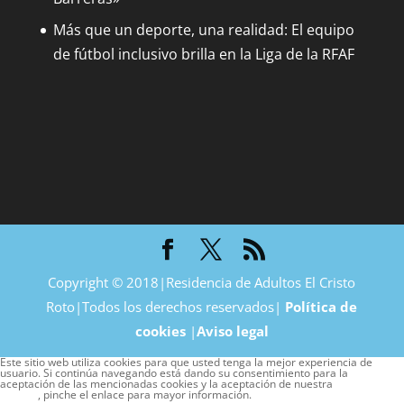
Más que un deporte, una realidad: El equipo
de fútbol inclusivo brilla en la Liga de la RFAF
Copyright © 2018|Residencia de Adultos El Cristo
Roto|Todos los derechos reservados|
Política de
cookies
|
Aviso legal
Este sitio web utiliza cookies para que usted tenga la mejor experiencia de
usuario. Si continúa navegando está dando su consentimiento para la
aceptación de las mencionadas cookies y la aceptación de nuestra
política de
cookies
, pinche el enlace para mayor información.
plugin cookies