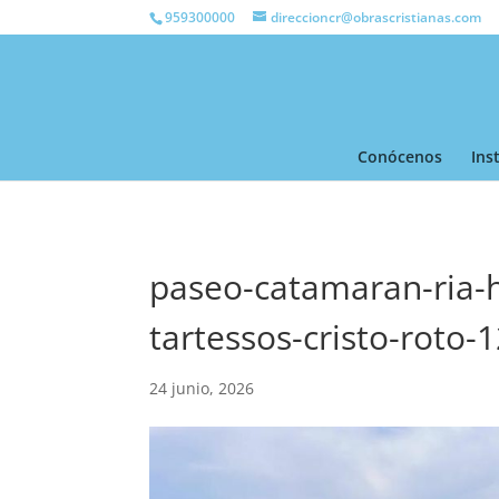
959300000
direccioncr@obrascristianas.com
Conócenos
Ins
paseo-catamaran-ria-h
tartessos-cristo-roto-
24 junio, 2026