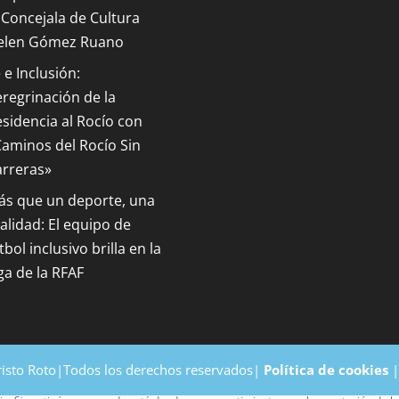
 Concejala de Cultura
elen Gómez Ruano
 e Inclusión:
regrinación de la
sidencia al Rocío con
aminos del Rocío Sin
arreras»
ás que un deporte, una
alidad: El equipo de
tbol inclusivo brilla en la
ga de la RFAF
risto Roto|Todos los derechos reservados|
Política de cookies