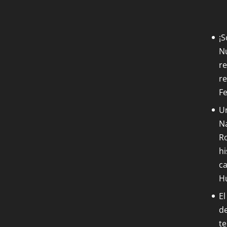
¡
Nu
re
re
F
Un
Na
Ro
hi
ca
H
El
de
t