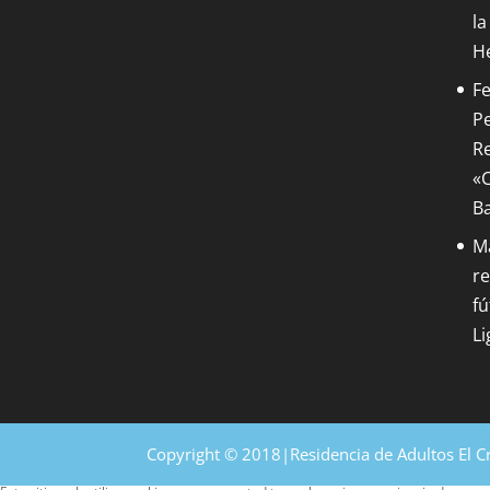
la
H
Fe
Pe
Re
«C
B
M
re
fú
Li
Copyright © 2018|Residencia de Adultos El C