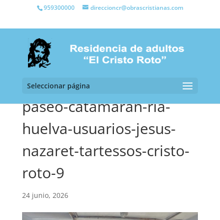
959300000
direccioncr@obrascristianas.com
Seleccionar página
paseo-catamaran-ria-
huelva-usuarios-jesus-
nazaret-tartessos-cristo-
roto-9
24 junio, 2026