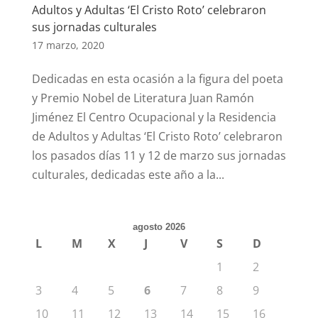
Adultos y Adultas ‘El Cristo Roto’ celebraron
sus jornadas culturales
17 marzo, 2020
Dedicadas en esta ocasión a la figura del poeta
y Premio Nobel de Literatura Juan Ramón
Jiménez El Centro Ocupacional y la Residencia
de Adultos y Adultas ‘El Cristo Roto’ celebraron
los pasados días 11 y 12 de marzo sus jornadas
culturales, dedicadas este año a la...
agosto 2026
L
M
X
J
V
S
D
1
2
3
4
5
6
7
8
9
10
11
12
13
14
15
16