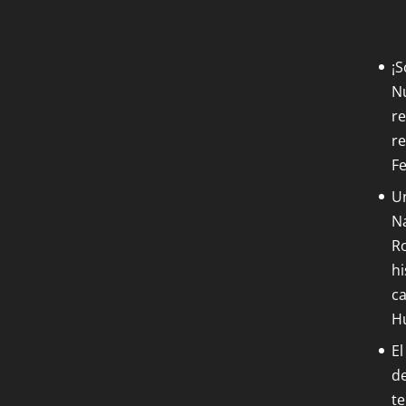
¡
Nu
re
re
F
Un
Na
Ro
hi
ca
H
El
de
t