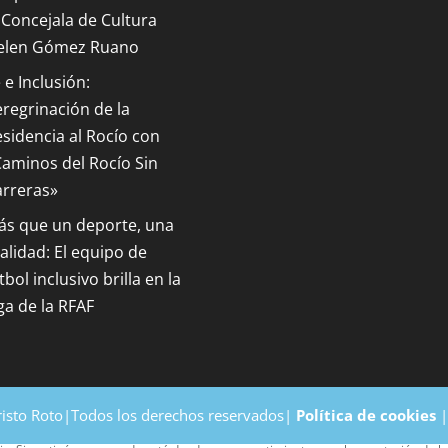
 Concejala de Cultura
elen Gómez Ruano
 e Inclusión:
regrinación de la
sidencia al Rocío con
aminos del Rocío Sin
arreras»
ás que un deporte, una
alidad: El equipo de
tbol inclusivo brilla en la
ga de la RFAF
risto Roto|Todos los derechos reservados|
Política de cookies