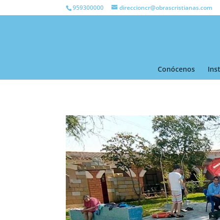
959300000
direccioncr@obrascristianas.com
Conócenos
Ins