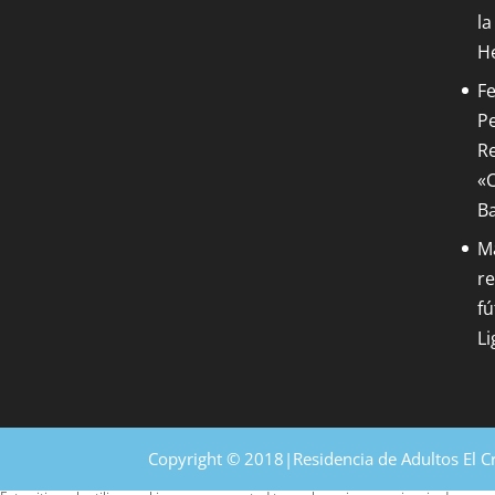
la
H
Fe
Pe
Re
«C
B
M
re
fú
Li
Copyright © 2018|Residencia de Adultos El C