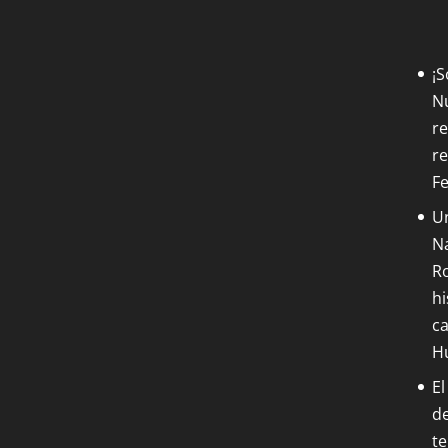
¡
Nu
re
re
F
Un
Na
Ro
hi
ca
H
El
de
t