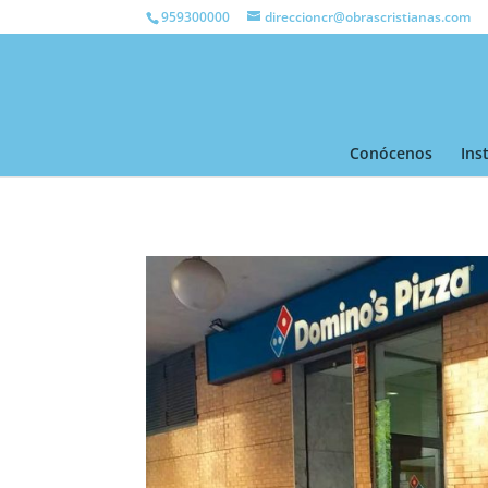
959300000
direccioncr@obrascristianas.com
Conócenos
Ins