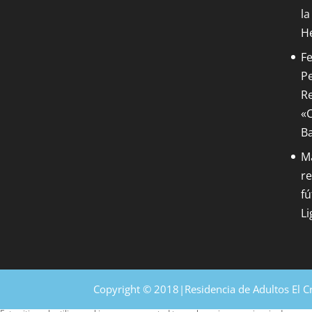
la
H
Fe
Pe
Re
«C
B
M
re
fú
Li
Copyright © 2018|Residencia de Adultos El C