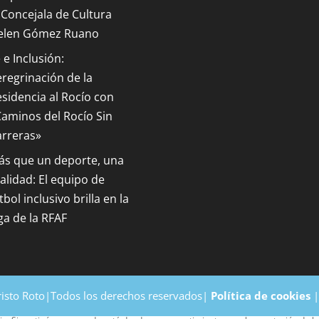
 Concejala de Cultura
elen Gómez Ruano
 e Inclusión:
regrinación de la
sidencia al Rocío con
aminos del Rocío Sin
arreras»
ás que un deporte, una
alidad: El equipo de
tbol inclusivo brilla en la
ga de la RFAF
risto Roto|Todos los derechos reservados|
Política de cookies