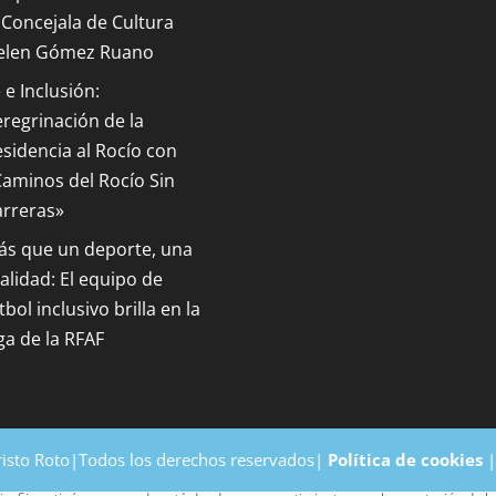
 Concejala de Cultura
elen Gómez Ruano
 e Inclusión:
regrinación de la
sidencia al Rocío con
aminos del Rocío Sin
arreras»
ás que un deporte, una
alidad: El equipo de
tbol inclusivo brilla en la
ga de la RFAF
risto Roto|Todos los derechos reservados|
Política de cookies