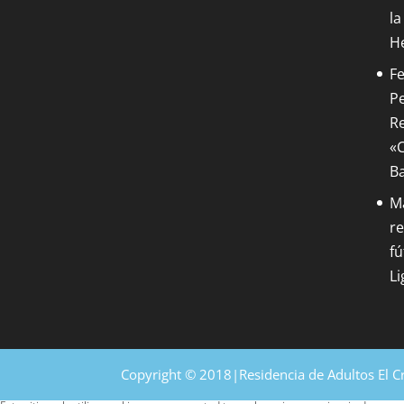
la
H
Fe
Pe
Re
«C
B
M
re
fú
Li
Copyright © 2018|Residencia de Adultos El C