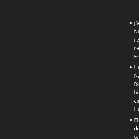
¡
Nu
re
re
F
Un
Na
Ro
hi
ca
H
El
de
t