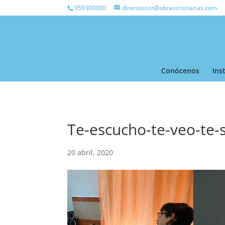
959300000
direccioncr@obrascristianas.com
Conócenos
Ins
Te-escucho-te-veo-te-
20 abril, 2020