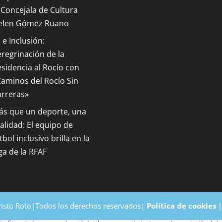
 Concejala de Cultura
elen Gómez Ruano
 e Inclusión:
regrinación de la
sidencia al Rocío con
aminos del Rocío Sin
arreras»
ás que un deporte, una
alidad: El equipo de
tbol inclusivo brilla en la
ga de la RFAF
risto Roto|Todos los derechos reservados|
Política de cookies