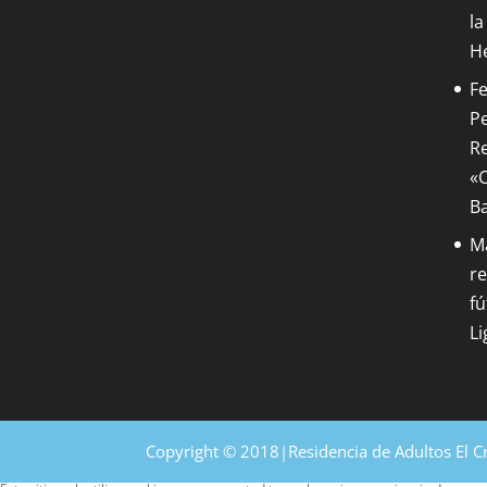
la
H
Fe
Pe
Re
«C
B
M
re
fú
Li
Copyright © 2018|Residencia de Adultos El C