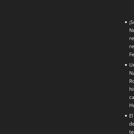
¡
Nu
re
re
F
Un
Na
Ro
hi
ca
H
El
de
t