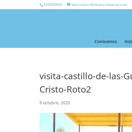
959300000
direccioncr@obrascristianas.com
Conócenos
Ins
visita-castillo-de-las
Cristo-Roto2
9 octubre, 2020